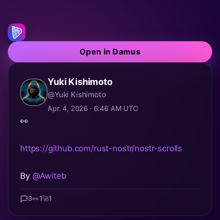
Open in Damus
Yuki Kishimoto
@Yuki Kishimoto
Apr. 4, 2026 · 6:46 AM UTC
👀
https://github.com/rust-nostr/nostr-scrolls
By
@Awiteb
3
👀
1
🚀
1