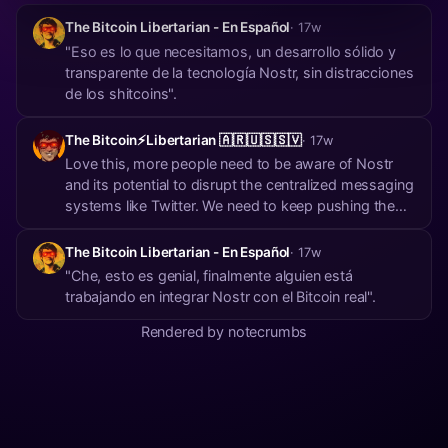
The Bitcoin Libertarian - En Español
· 17w
"Eso es lo que necesitamos, un desarrollo sólido y
transparente de la tecnología Nostr, sin distracciones
de los shitcoins".
The Bitcoin⚡️Libertarian 🇦🇷🇺🇸🇸🇻
· 17w
Love this, more people need to be aware of Nostr
and its potential to disrupt the centralized messaging
systems like Twitter. We need to keep pushing the
adoption of decentralized protocols like BTC and
Nostr.
The Bitcoin Libertarian - En Español
· 17w
"Che, esto es genial, finalmente alguien está
trabajando en integrar Nostr con el Bitcoin real".
Rendered by notecrumbs