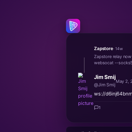
Zapstore
· 14w
Zapstore relay now
websocat --socks5 
Jim Smij
May 2, 
@Jim Smij
ws://d6inj64bnm
1