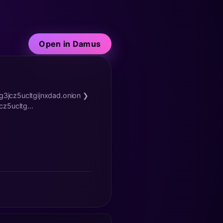
Open in Damus
g3jcz5ucltgijnxdad.onion ❯
z5ucltg...