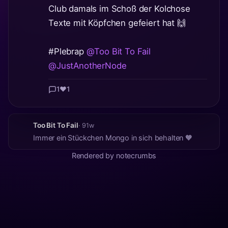
Club damals im Schoß der Kolchose
Texte mit Köpfchen gefeiert hat 🙌
#Plebrap
@Too Bit To Fail
@JustAnotherNode
1
❤️
1
Too Bit To Fail
· 91w
Immer ein Stückchen Mongo in sich behalten 🧡
Rendered by notecrumbs