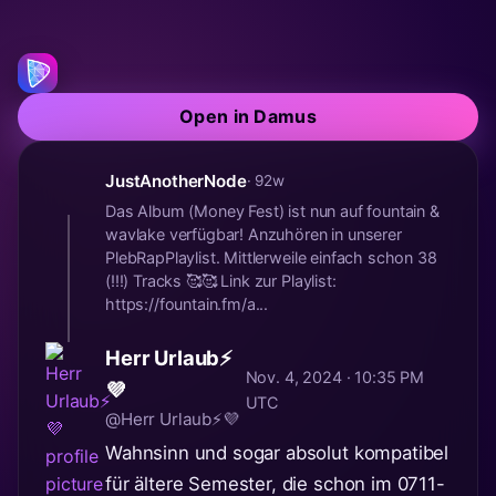
Open in Damus
JustAnotherNode
· 92w
Das Album (Money Fest) ist nun auf fountain &
wavlake verfügbar! Anzuhören in unserer
PlebRapPlaylist. Mittlerweile einfach schon 38
(!!!) Tracks 🥰🥰 Link zur Playlist:
https://fountain.fm/a...
Herr Urlaub⚡
Nov. 4, 2024 · 10:35 PM
💜
UTC
@Herr Urlaub⚡💜
Wahnsinn und sogar absolut kompatibel
für ältere Semester, die schon im 0711-