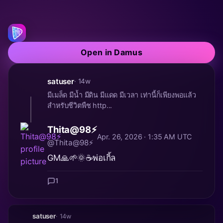
Open in Damus
satuser
· 14w
มีเมล็ด มีน้ำ มีดิน มีแดด มีเวลา เท่านี้ก็เพียงพอแล้ว
สำหรับชีวิตพืช http...
Thita@98⚡️
Apr. 26, 2026 · 1:35 AM UTC
@Thita@98⚡️
GM🙏🌱🌞☕️พ่อเกิ้ล
1
satuser
· 14w