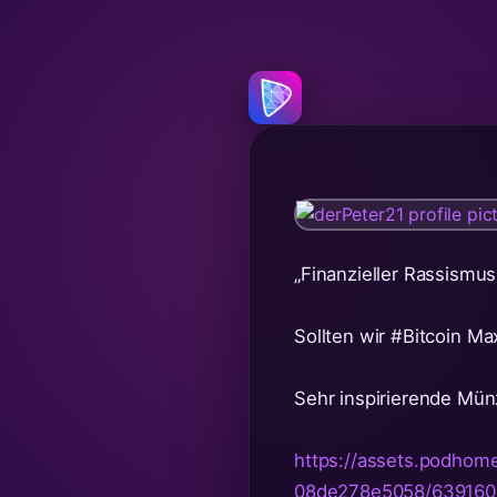
„Finanzieller Rassismu
Sollten wir
#Bitcoin
Max
Sehr inspirierende Mün
https://assets.podho
08de278e5058/639160