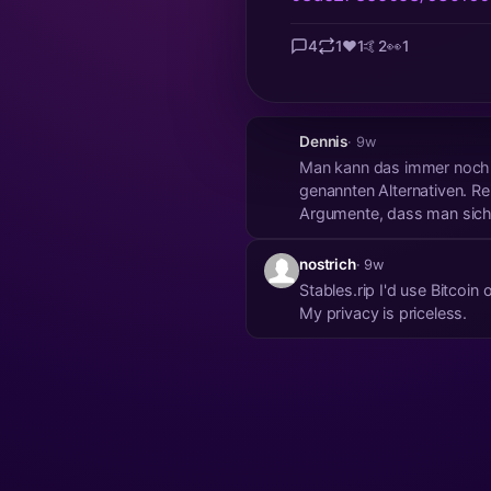
4
1
❤️
1
🤙
2
👀
1
Dennis
· 9w
Man kann das immer noch 
genannten Alternativen. Reine 
Argumente, dass man sich 
nostrich
· 9w
Stables.rip I'd use Bitcoin over stablecoins anytime. Stablecoins are worth than fiat shitcoins. Monero is different I use it daily.
My privacy is priceless.