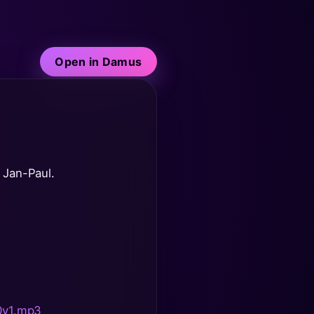
Open in Damus
 Jan-Paul.
0v1.mp3