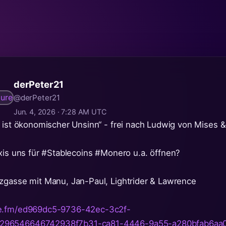
derPeter21
@derPeter21
Jun. 4, 2026 · 7:28 AM UTC
s ist ökonomischer Unsinn“ - frei nach Ludwig von Mises &
is uns für
#Stablecoins
#Monero
u.a. öffnen?
zgasse mit Manu, Jan-Paul, Lightrider & Lawrence
me.fm/ed969dc5-9736-42ec-3c2f-
296546646742938f7b31-ca81-4446-9a55-a280bfab6aa