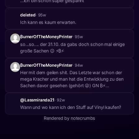
...ich bin schon super gespannt
deleted
· 95w
Ich kann es kaum erwarten.
₿urnerOfTheMoneyPrinter
· 95w
so...so.... der 31.10. da gabs doch schon mal einige
große Sachen 😉 ⚡₿⚡
₿urnerOfTheMoneyPrinter
· 94w
Her mit dem geilen shit. Das Letzte war schon der
mega Kracher und man hat die Entwicklung zu den
Sachen davor gesehen (gehört 😜) GN ₿⚡
#SpeicherDeineLebenzeit
@Lassmiranda21
· 92w
Wann und wo kann ich den Stuff auf Vinyl kaufen?
Rendered by notecrumbs