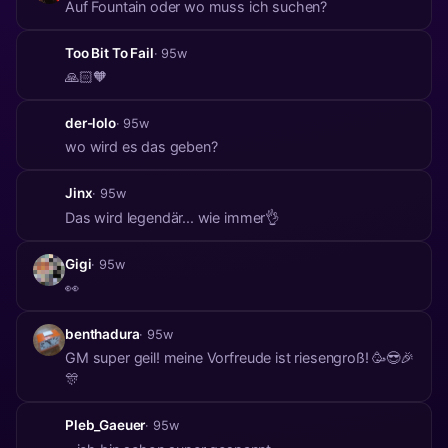
Auf Fountain oder wo muss ich suchen?
Too Bit To Fail
· 95w
🙏🏻🧡
der-lolo
· 95w
wo wird es das geben?
Jinx
· 95w
Das wird legendär... wie immer👌
Gigi
· 95w
👀
benthadura
· 95w
GM super geil! meine Vorfreude ist riesengroß! 🥳😎🎉
🎊
Pleb_Gaeuer
· 95w