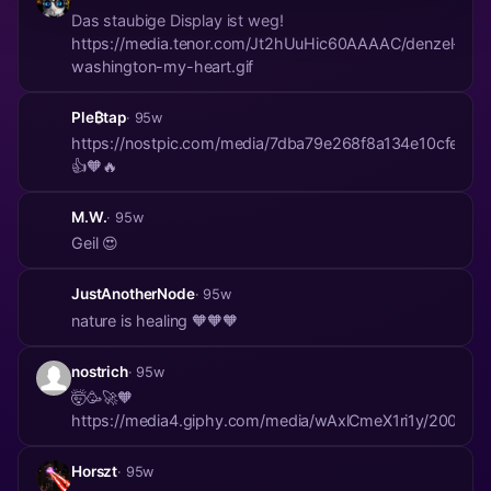
Das staubige Display ist weg!
https://media.tenor.com/Jt2hUuHic60AAAAC/denzel-
washington-my-heart.gif
Ple₿tap
· 95w
https://nostpic.com/media/7dba79e268f8a134e10cf
👍🧡🔥
M.W.
· 95w
Geil 😍
JustAnotherNode
· 95w
nature is healing 🧡🧡🧡
nostrich
· 95w
🤯🥳🚀🧡
https://media4.giphy.com/media/wAxlCmeX1ri1y/200.gif
Horszt
· 95w