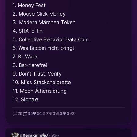
1. Money Fest
2. Mouse Click Money
3. Modern Märchen Token
4. SHA 'o' lin
5. Collective Behavior Data Coin
6. Was Bitcoin nicht bringt
7. B- Ware
8. Bar-rierefrei
9. Don't Trust, Verify
10. Miss Stackchelorette
11. Moon Ätherisierung
12. Signale
26
35
❤️
54
🤙
7
💜
3
🚀
3
🧡
3
⚡
2
d0enakalle🐇⚡
· 95w