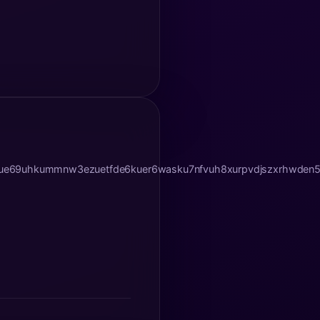
mhxue69uhkummnw3ezuetfde6kuer6wasku7nfvuh8xurpvdjszxrhwde