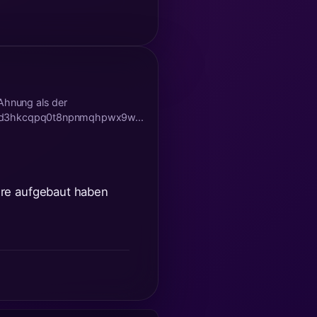
 Ahnung als der
d3hkcqpq0t8npnmqhpwx9w...
hre aufgebaut haben