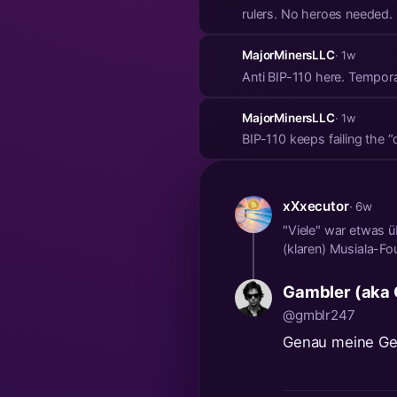
rulers. No heroes needed.
MajorMinersLLC
· 1w
Anti BIP-110 here. Tempora
MajorMinersLLC
· 1w
BIP-110 keeps failing the 
xXxecutor
· 6w
"Viele" war etwas ü
(klaren) Musiala-Fo
Gambler (aka
@gmblr247
Genau meine Ge