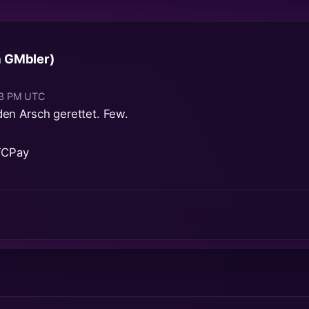
a GMbler)
:33 PM UTC
en Arsch gerettet. Few.
TCPay