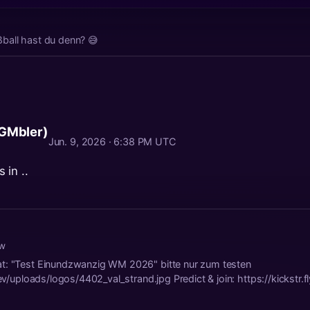
ball hast du denn? 😅
 GMbler)
Jun. 9, 2026 · 6:38 PM UTC
 in ..
0w
at: "Test Einundzwanzig WM 2026" bitte nur zum testen
.dev/uploads/logos/4402_val_strand.jpg Predict & join: https://kickst