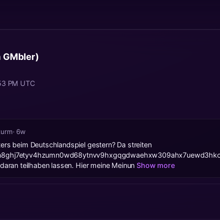
a GMbler)
8:53 PM UTC
turm
· 6w
ters beim Deutschlandspiel gestern? Da streiten
umn8ghj7etyv4hzumn0wd68ytnvv9hxgqgdwaehxw309ahx7uewd3hk
 daran teilhaben lassen. Hier meine Meinun
Show more