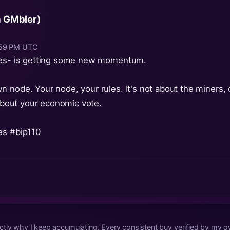
a GMbler)
0:59 PM UTC
roes- is getting some new momentum.
 node. Your node, your rules. It's not about the miners,
 about your economic vote.
es
#bip110
tly why I keep accumulating. Every consistent buy verified by my ow