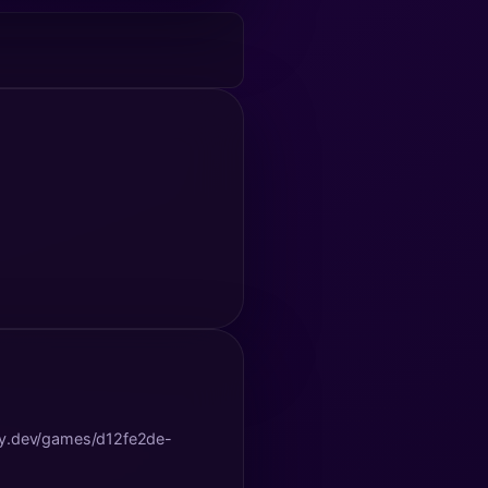
r.fly.dev/games/d12fe2de-