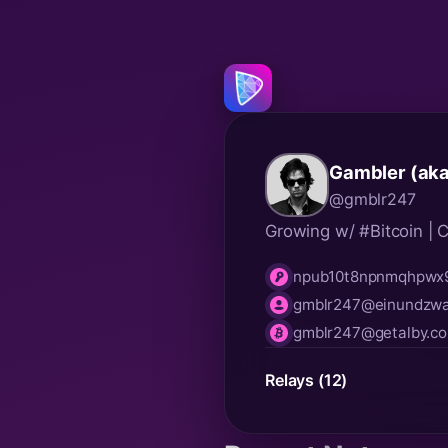
Gambler (ak
@gmblr247
Growing w/ #Bitcoin |
npub10t8npnmqhpwx9
npub
gmblr247@einundzwa
nip05
gmblr247@getalby.c
lnurl
Relays (12)