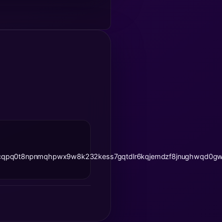
cqpq0t8npnmqhpwx9w8k232kess7gqtdlr6kqjemdzf8jnughwqd0g