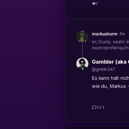
❤️
1
markusturm
· 6w
lol, Crusty, saufst
nostr:nprofile1
Gambler (aka
@gmblr247
Es kann halt ni
wie du, Markus 
1
🤙
1