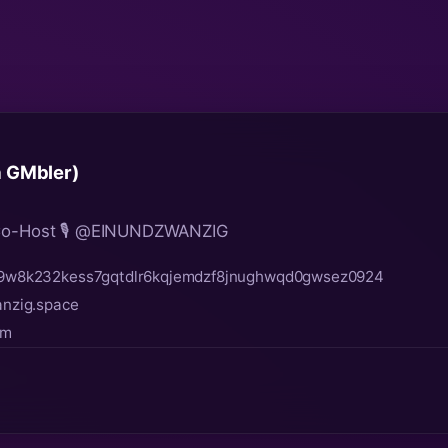
a GMbler)
 Co-Host 🎙️ @EINUNDZWANZIG
w8k232kess7gqtdlr6kqjemdzf8jnughwqd0gwsez0924
nzig.space
om