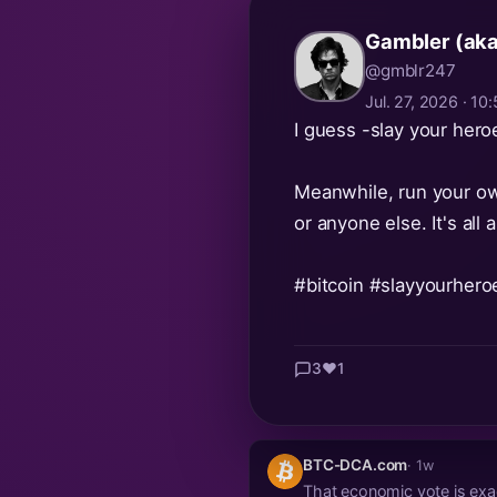
Gambler (ak
@gmblr247
Jul. 27, 2026 · 1
I guess -slay your he
Meanwhile, run your own
or anyone else. It's all
#bitcoin
#slayyourhero
3
❤️
1
BTC-DCA.com
· 1w
That economic vote is exac