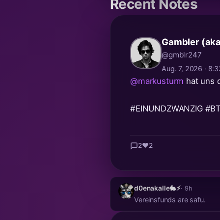
Recent Notes
Gambler (ak
@gmblr247
Aug. 7, 2026 · 8
@markusturm
hat uns d
#EINUNDZWANZIG
#B
2
❤️
2
d0enakalle🐇⚡
· 9h
Vereinsfunds are safu.