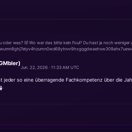
 du oder was? 🤣 Wo war das bitte kein Foul? Du hast ja noch weniger
qy2hwumn8ghj7etyv4hzumn0wd68ytnvv9hxgqgdwaehxw309ahx7uew
 GMbler)
Jun. 22, 2026 · 11:33 AM UTC
cht jeder so eine überragende Fachkompetenz über die Ja
🤷