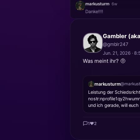
markusturm
· 6w
Danke!!!!
Gambler (ak
@gmblr247
Jun. 21, 2026 · 
Was meint ihr? 🤨
markusturm
@markus
Leistung der Schiedsrich
nostr:nprofile1qy2hw
und ich gerade, will euch
1
❤️
2