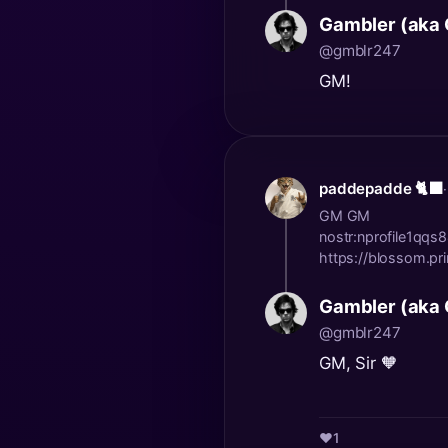
Gambler (aka
@gmblr247
GM!
paddepadde 🐈‍⬛
GM GM
nostr:nprofile1q
https://blossom.pri
Gambler (aka
@gmblr247
GM, Sir 🧡
❤️
1