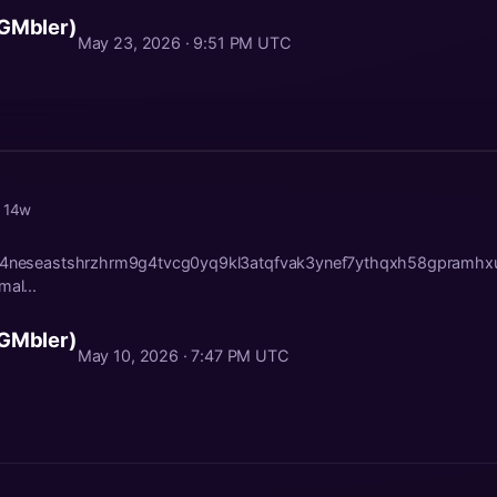
 GMbler)
May 23, 2026 · 9:51 PM UTC
· 14w
qs84neseastshrzhrm9g4tvcg0yq9kl3atqfvak3ynef7ythqxh58gpra
mal...
 GMbler)
May 10, 2026 · 7:47 PM UTC