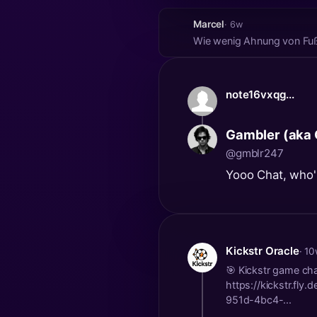
Marcel
· 6w
Wie wenig Ahnung von Fuß
note16vxqg...
Gambler (aka
@gmblr247
Yooo Chat, who's
Kickstr Oracle
· 1
🎯 Kickstr game ch
https://kickstr.fly
951d-4bc4-...