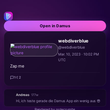
Open in Damus
webdiverblue
@webdiverblue
Mar. 10, 2023 · 10:02 PM
UTC
Zap me
1
🤙
2
Andreas
· 177w
Hi, ich teste gerade die Damus App ein wenig aus 😎
Rendered by notecrumbs