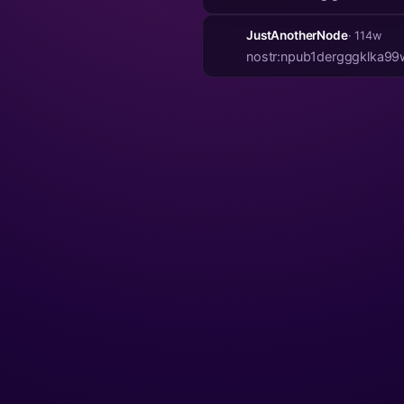
JustAnotherNode
· 114w
nostr:npub1dergggklka