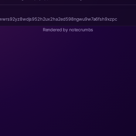
99wwrs92yz8wdjs952h2ux2ha2ed598ngwu9w7a6fsh9xzpc
Rendered by notecrumbs