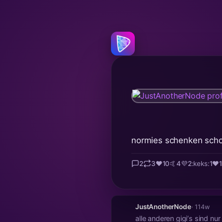
normies schenken scho
2
3
❤️
10
🤙
4
💜
2
:keks:
1
♥
JustAnotherNode
· 114w
alle anderen gigi‘s sind n