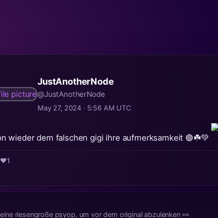
JustAnotherNode
@JustAnotherNode
May 27, 2024 · 5:56 AM UTC
n wieder dem falschen gigi ihre aufmerksamkeit 🟢☘️💚
1
❤️
1
ur eine riesengroße psyop, um vor dem original abzulenken 👀