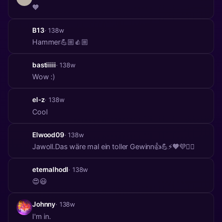
🧡
B13
· 138w
Hammer💪🏼👍🏼
bastiiiii
· 138w
Wow :)
el-z
· 138w
Cool
Elwood09
· 138w
Jawoll.Das wäre mal ein toller Gewinn👍💪⚡️🧡💜❤️‍🔥
eternalhodl
· 138w
😍😃
Johnny
· 138w
I'm in.