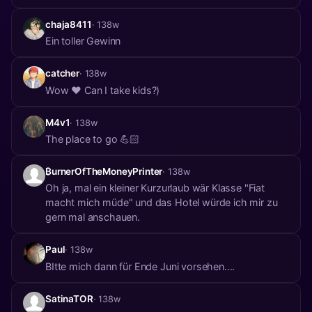
chaja8411
· 138w
Ein toller Gewinn
catcher
· 138w
Wow ❤️ Can I take kids?)
M4v1
· 138w
The place to go 💪🏻
₿urnerOfTheMoneyPrinter
· 138w
Oh ja, mal ein kleiner Kurzurlaub wär Klasse "Fiat
macht mich müde" und das Hotel würde ich mir zu
gern mal anschauen.
Paul
· 138w
BItte mich dann für Ende Juni vorsehen....
SatinaTOR
· 138w