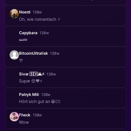
Noerd
· 138w
Oh, wie romantisch ⚡️
Capybara
· 138w
🛌💤
BitcoinUltralisk
· 138w
🎊
Sivar 🇸🇻🌋⚡️
· 138w
Super 😍🧡⚡️
Patryk Mili
· 138w
Hört sich gut an 😁👍🏼
Fheck
· 138w
Wow