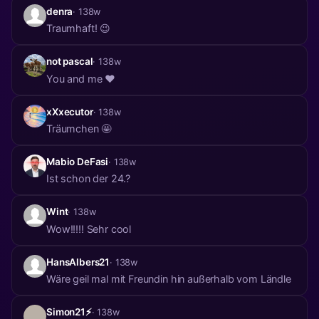
denra
· 138w
Traumhaft! 😉
not pascal
· 138w
You and me ❤️
xXxecutor
· 138w
Träumchen 🤩
Mabio DeFasi
· 138w
Ist schon der 24.?
Wint
· 138w
Wow!!!!! Sehr cool
HansAlbers21
· 138w
Wäre geil mal mit Freundin hin außerhalb vom Ländle
Simon21⚡️
· 138w