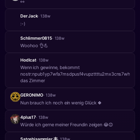
👀
Der Jack
· 138w
:-)
Schlimmer0815
· 138w
Woohoo 👌💪
Hodlcat
· 138w
Wenn ich gewinne, bekommt
nostr:npub1yp7wfa7msdpusf4vupzttttu2mx3cns7whx5c
das Zimmer
GERONIMO
· 138w
Nun brauch ich noch ein wenig Glück 🍀
4plus17
· 138w
Würde ich gerne meiner Freundin zeigen 😂😊
Satoshisammler 丰
· 138w