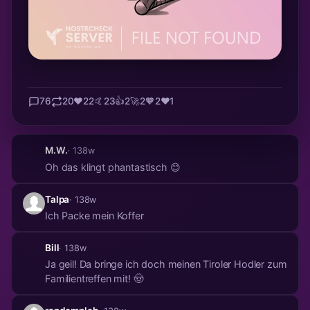
76
20
❤️
22
🤙
23
👍
2
🚀
2
🧡
2
❤️
1
M.W.
· 138w
Oh das klingt phantastisch 😊
Talpa
· 138w
Ich Packe mein Koffer
Bill
· 138w
Ja geil! Da bringe ich doch meinen Tiroler Hodler zum
Familientreffen mit! 🤠