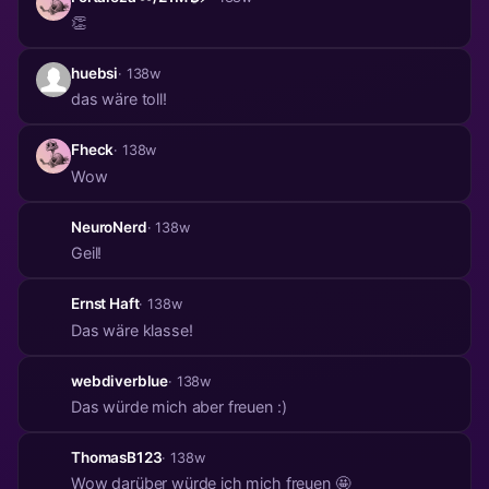
👏
huebsi
· 138w
das wäre toll!
Fheck
· 138w
Wow
NeuroNerd
· 138w
Geil!
Ernst Haft
· 138w
Das wäre klasse!
webdiverblue
· 138w
Das würde mich aber freuen :)
ThomasB123
· 138w
Wow darüber würde ich mich freuen 🤩