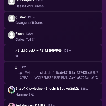
randompleb
· 138w
Das ist wild. Krass!
gustav
· 138w
Orangene Träume
Floeh
· 138w
Geiles Teil 👏
⚡️₿lckf0rest⚡️ ∞ / 21M 🟢🟢🟢🔴
· 138w
🧡
jj
· 138w
https://video.nostr.build/a1bab4819daa31743bc55b
pIr%7EAs.ofWCt7RkE2RjE2RjEMbI&x=1e8703cab6f3d4f
Bits of Knowledge - Bitcoin & Souveränität
· 138w
Hammer! 🤯
Fortaleza ∞/21M ₿⚡️
· 138w