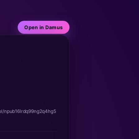
Open in Damus
ol/npub16lrdq99ng2q4hg5