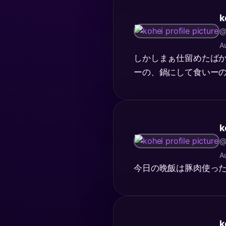
k
@
A
しかしまぁ仕留めたば
ーの、鍋にして食いーの
k
@
A
今日の晩飯は豚肉使っ
k