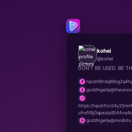
kohei
@kohei
DON'T BE USED. BE 
npub16lrdq99ng2q4h
npub
godzhigella@theuncou
nip05
https://npub1lcv24y25n
website
ufre5f8j0qpealp8544vq4
godzhigella@minibits
lnurl