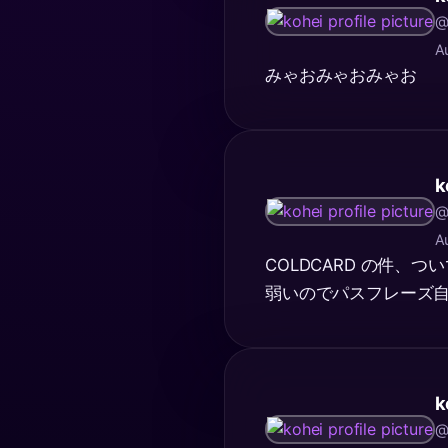
@
A
みゃおみゃおみゃお
k
@
A
COLDCARD の件、つ
弱いのでパスフレーズ
k
@