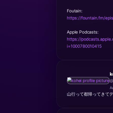
Foutain:
https://fountain.fm
Apple Podcasts:
https://podcasts.app
i=1000780010415
k
@
A
山行って都帰ってきて