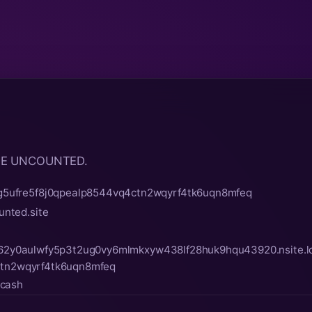
THE UNCOUNTED.
g5ufre5f8j0qpealp8544vq4ctn2wqyrf4tk6uqn8mfeq
nted.site
xt62y0aulwfy5p3t2ug0vy6mlmkxyw438lf28huk9hqu43920.nsite.l
ctn2wqyrf4tk6uqn8mfeq
.cash