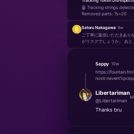
Tracking Token Disrespect
🤖 Tracking strings detected and removed! 🔗 Clean URL(s): https://x.c
Removed parts: ?s=20
Satoru Nakagawa
· 9w
ご丁寧に返信いただきあり
がリスクでしょうか。 あと
Seppy
· 10w
https://fountain.f
nostr:nevent1qvz
Libertariman
M
@Libertariman
Thanks bru