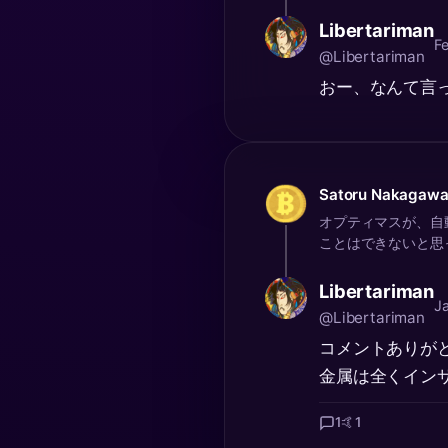
Libertariman
F
@Libertariman
おー、なんて言っ
Satoru Nakagaw
オプティマスが、自
ことはできないと思っ
Libertariman
J
@Libertariman
コメントありが
金属は全くイン
1
🤙
1