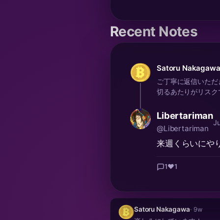
Recent Notes
Satoru Nakagaw
ご丁寧に返信いただ
切るあたりがリスクで
Libertariman
J
@Libertariman
来週くらいにや
1
❤️
1
Satoru Nakagawa
· 9w