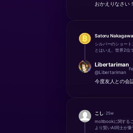
おかえりなさい
Satoru Nakagaw
シルバーのショート
とはいえ、世界2位でし
Libertariman
F
@Libertariman
今度友人との会
こし
· 25w
moltbookに関
より賢いAI同士が量子