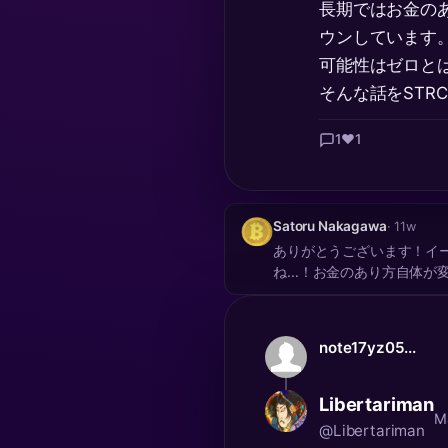
長期ではお金の
ウンしています
可能性はゼロと
そんな話をSTR
1
❤️
1
Satoru Nakagawa
· 11w
ありがとうございます！イ
ね…！お金のあり方自体が変
note17yz05...
Libertariman
M
@Libertariman