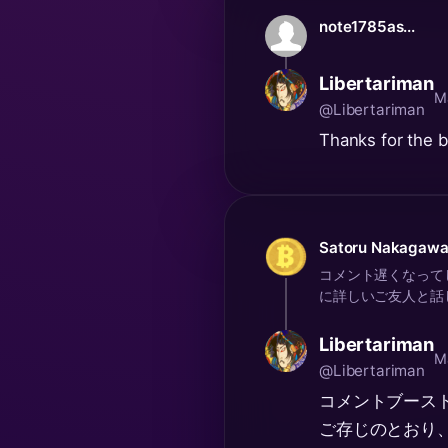
note1785as...
Libertariman
M
@Libertariman
Thanks for the b
Satoru Nakagaw
コメント遅くなってし
に詳しいご友人と話し
Libertariman
M
@Libertariman
コメントブース
ご存じのとおり