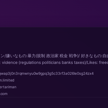
嫌いなもの:暴力(規制 政治家 税金 戦争)/ 好きなもの:自由
: violence (regulations politicians banks taxes)/Likes: fr
dgwap3j0n3rqmwnyu0w9gpq3g5c33rf3a026le0sg24zx4
n.limited
bertariman
y.com