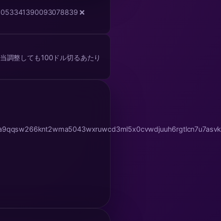
当調整しても100ドル切るあたり
wea9qqsw266knt2wma5043wxruwcd3ml5x0cvwdjuuh6rgtlcn7u7asvk