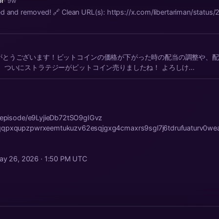
or
· 9w
om/libertariman/status/2053341390093078839 ❌
がとうございます！ビットコインの価格が下がった時の配当の調整や、配
、ついにストラテジーがビットコイン売りましたね！ よろしけ...
m/episode/e9LyjieDb72tSO9gIGvz
qqqpxqupzpwrxeemtukuzv62esqjgxg4cmaxrs9sgl7j6tdrufuaturv0
ay 26, 2026 · 1:50 PM UTC